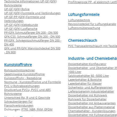
Technische Informationen UP-GF (GFK)
Profiltragroste PP -el elektrisch Leit
Rohrsysteme
UP-GF (GFK) Rohre
UP-GF (GFK) Formteile und Verbindungen
Lüftungsformteile
UP-GF-PP (GFK) Formteile und
Lüftungstechnik
Verbindungen
Revisionsdeckel für Lüftungskanäle
UP-GF (GFK) Klebebunde
Luftstromüberwachung
UP-GF (GFK) Losflansche
PP/GFK Schmutzfänger DN 200 - DN 500
GFK/CSS Schmutzfänger DN 200 - DN 500
Chemieschlauch
PP/GFK Schrägsitzschmutzfänger DN 200 -
DN 400
PVC Transparentschlauch mit Textile
GFK und PP/GFK Mannlochdeckel DN 500
- DN 800
Industrie- und Chemiebehä
Dosierbehälter-Konfigurator
Kunststoffrohre
Dosierbehälter und Überbehälter 35
Rohrzuschnitssrechner
1000 Liter
Sägehinweise Kunststoffrohre
Salzlösebehälter 60 -5000 Liter
Kunststoffrohr - Restebörse
Lagerbehälter & Bottiche
Normung - Kunststoffrohre und Formteile
Lagerbehälter für Wasser
PVC U Rohrabweichungen
Sicherheits- und Auffangwannen
Druckverlust PVCU, PVCC und ABS
Lieferprogramm Industriebehälter
Rohrsysteme
Dosierbehälter mit Rührwerk
Unterschied Rp, R und G Gewinde
Rührwerk für Dosierbehälter
Schraubenlängen für
Dosierbehälter mit Anbauvarianten
Flanschverbindungen
Dosierbehälter aus Plattenmaterial
Dichtungen:
PTFE,
NBR,
FKM,
EPDM
Chemiebehälter - Kundenlösungen
Dosierbehälter mit Füllstandsanzei