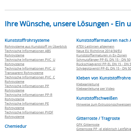
Ihre Wünsche, unsere Lösungen - Ein
Kunststoffrohrsysteme
Kunststoffarmaturen nach 
Rohrsysteme aus Kunststoff im Überblick
ATEX-Leitlinien allgemein
Technische Informationen ABS
Neue EU Richtlinie 2014/34/EU
Rohrsysteme
Kunststoffarmaturen in Ex-Zonen
Technische Informationen PVC U
Schmutzfänger PP-EL DN 15 - DN 50
Rohrsysteme
Rückschlagventil PP-EL DN 15 - DN 
Technische Informationen PVC U
Schrägsitzventil PP-EL DN 15 - DN 5
Transparent Rohrsysteme
Technische Informationen PVC C
Kleben von Kunststoffrohre
Rohrsysteme
Klebeanleitung
Technische Informationen PP
Klebeanleitung per Video
Rohrsysteme
Technische Informationen PP-R
Kunststoffschweißen
Rohrsysteme
Technische Informationen PE
Hinweise zum Extrusionsschweissen
Rohrsysteme
Technische Informationen PVDF
Rohrsysteme
Gitterroste / Tragroste
GFK Gitterroste
Chemiedur
Gitterroste PP -el elektrisch Leitfähi