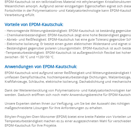
EPDM-Kautschuk ist ein teilkristallines Material mit ethylenartigen Kristallstrukt
Wesentlichen amorph. Aufgrund seiner einzigartigen Eigenschaften eignet sich dies
Fortschritte in der Polymerisations- und Katalysatortechnologie kann EPDM-Kautsc
Verarbeitung erfüllt.
Vorteile von EPDM-Kautschuk:
- Hervorragende Witterungsbeständigkeit: EPDM-Kautschuk ist beständig gegenüb
- Chemikalienbeständigkeit: EPDM-Kautschuk zeigt eine hohe Beständigkeit gegenüb
- Abrieb- und Reißfestigkeit: EPDM-Kautschuk hat eine gute Toleranz gegenüber Schl
- Elektrische Isolierung: Er besitzt einen guten elektrischen Widerstand und eignet 
- Beständigkeit gegenüber polaren Lösungsmitteln: EPDM-Kautschuk ist auch best
-Temperaturbeständigkeit: EPDM-Kautschuk ist außergewöhnlich flexibel bei hohe
zwischen -50 °C und +120/150 °C.
Anwendungen von EPDM-Kautschuk:
EPDM-Kautschuk wird aufgrund seiner Reißfestigkeit und Witterungsbeständigkeit
umfassen Dampfschläuche, hochtemperaturbeständige Dichtungen, Walzenbezüge, 
Kraftfahrzeuge, Schläuche, elektrische Isolierung, Dachabdichtung und mechanis
Dank der Weiterentwicklung von Polymerisations- und Katalysatortechnologien kan
werden. Dadurch eröffnen sich noch mehr Anwendungsbereiche für EPDM-Kautschuk
Unsere Experten stehen Ihnen zur Verfügung, um Sie bei der Auswahl des richtige
maßgeschneiderte Lösungen für Ihre Anforderungen zu erhalten.
Ethylen-Propylen-Dien-Monomer (EPDM) bietet eine breite Palette von Vorteilen u
Temperaturbeständigkeit machen es zu einer ausgezeichneten Wahl für verschieden
EPDM-Kautschuk für Ihre Projekte.