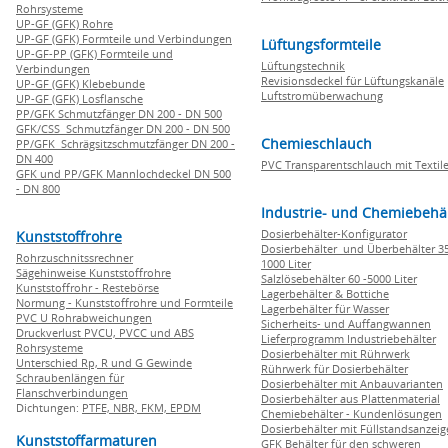
Rohrsysteme
UP-GF (GFK) Rohre
UP-GF (GFK) Formteile und Verbindungen
Lüftungsformteile
UP-GF-PP (GFK) Formteile und
Lüftungstechnik
Verbindungen
Revisionsdeckel für Lüftungskanäle
UP-GF (GFK) Klebebunde
Luftstromüberwachung
UP-GF (GFK) Losflansche
PP/GFK Schmutzfänger DN 200 - DN 500
GFK/CSS Schmutzfänger DN 200 - DN 500
Chemieschlauch
PP/GFK Schrägsitzschmutzfänger DN 200 -
DN 400
PVC Transparentschlauch mit Textile
GFK und PP/GFK Mannlochdeckel DN 500
- DN 800
Industrie- und Chemiebehä
Dosierbehälter-Konfigurator
Kunststoffrohre
Dosierbehälter und Überbehälter 35
Rohrzuschnitssrechner
1000 Liter
Sägehinweise Kunststoffrohre
Salzlösebehälter 60 -5000 Liter
Kunststoffrohr - Restebörse
Lagerbehälter & Bottiche
Normung - Kunststoffrohre und Formteile
Lagerbehälter für Wasser
PVC U Rohrabweichungen
Sicherheits- und Auffangwannen
Druckverlust PVCU, PVCC und ABS
Lieferprogramm Industriebehälter
Rohrsysteme
Dosierbehälter mit Rührwerk
Unterschied Rp, R und G Gewinde
Rührwerk für Dosierbehälter
Schraubenlängen für
Dosierbehälter mit Anbauvarianten
Flanschverbindungen
Dosierbehälter aus Plattenmaterial
Dichtungen:
PTFE,
NBR,
FKM,
EPDM
Chemiebehälter - Kundenlösungen
Dosierbehälter mit Füllstandsanzei
Kunststoffarmaturen
GFK Behälter für den schweren