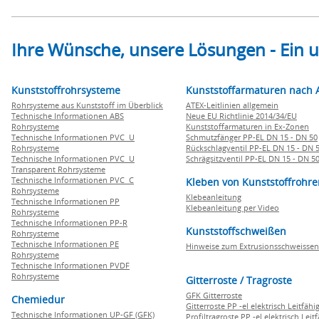
Ihre Wünsche, unsere Lösungen - Ein
Kunststoffrohrsysteme
Kunststoffarmaturen nach 
Rohrsysteme aus Kunststoff im Überblick
ATEX-Leitlinien allgemein
Technische Informationen ABS
Neue EU Richtlinie 2014/34/EU
Rohrsysteme
Kunststoffarmaturen in Ex-Zonen
Technische Informationen PVC U
Schmutzfänger PP-EL DN 15 - DN 50
Rohrsysteme
Rückschlagventil PP-EL DN 15 - DN 
Technische Informationen PVC U
Schrägsitzventil PP-EL DN 15 - DN 5
Transparent Rohrsysteme
Technische Informationen PVC C
Kleben von Kunststoffrohre
Rohrsysteme
Klebeanleitung
Technische Informationen PP
Klebeanleitung per Video
Rohrsysteme
Technische Informationen PP-R
Kunststoffschweißen
Rohrsysteme
Technische Informationen PE
Hinweise zum Extrusionsschweissen
Rohrsysteme
Technische Informationen PVDF
Rohrsysteme
Gitterroste / Tragroste
GFK Gitterroste
Chemiedur
Gitterroste PP -el elektrisch Leitfähi
Technische Informationen UP-GF (GFK)
Profiltragroste PP -el elektrisch Leit