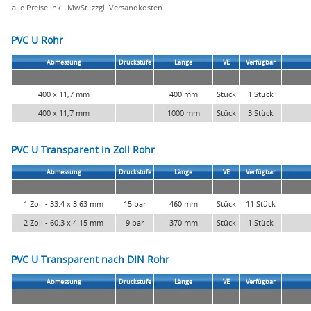
alle Preise inkl. MwSt. zzgl. Versandkosten
PVC U Rohr
Abmessung
Druckstufe
Länge
VE
Verfügbar
400 x 11,7 mm
400 mm
Stück
1 Stück
400 x 11,7 mm
1000 mm
Stück
3 Stück
PVC U Transparent in Zoll Rohr
Abmessung
Druckstufe
Länge
VE
Verfügbar
1 Zoll - 33.4 x 3.63 mm
15 bar
460 mm
Stück
11 Stück
2 Zoll - 60.3 x 4.15 mm
9 bar
370 mm
Stück
1 Stück
PVC U Transparent nach DIN Rohr
Abmessung
Druckstufe
Länge
VE
Verfügbar