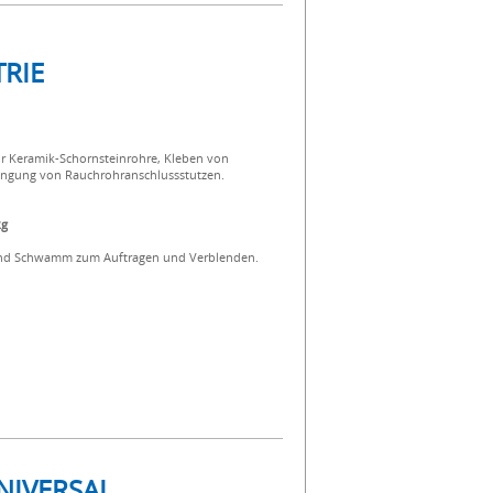
TRIE
für Keramik-Schornsteinrohre, Kleben von
ingung von Rauchrohranschlussstutzen.
kg
und Schwamm zum Auftragen und Verblenden.
NIVERSAL