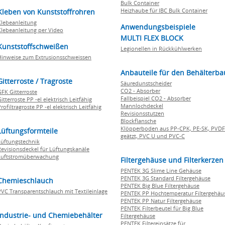
Bulk Container
Heizhaube für IBC Bulk Container
Kleben von Kunststoffrohren
Klebeanleitung
Anwendungsbeispiele
Klebeanleitung per Video
MULTI FLEX BLOCK
Kunststoffschweißen
Legionellen in Rückkühlwerken
Hinweise zum Extrusionsschweissen
Anbauteile für den Behälterba
Gitterroste / Tragroste
Säuredunstscheider
CO2 - Absorber
GFK Gitterroste
Fallbeispiel CO2 - Absorber
itterroste PP -el elektrisch Leitfähig
Mannlochdeckel
rofiltragroste PP -el elektrisch Leitfähig
Revisionsstutzen
Blockflansche
Klöpperboden aus PP-CPK, PE-SK, PVDF
Lüftungsformteile
geätzt, PVC U und PVC-C
Lüftungstechnik
Revisionsdeckel für Lüftungskanäle
Luftstromüberwachung
Filtergehäuse und Filterkerzen
PENTEK 3G Slime Line Gehäuse
PENTEK 3G Standard Filtergehäuse
Chemieschlauch
PENTEK Big Blue Filtergehäuse
PVC Transparentschlauch mit Textileinlage
PENTEK PP Hochtemperatur Filtergehäu
PENTEK PP Natur Filtergehäuse
PENTEK Filterbeutel für Big Blue
Industrie- und Chemiebehälter
Filtergehäuse
PENTEK Filtereinsätze für