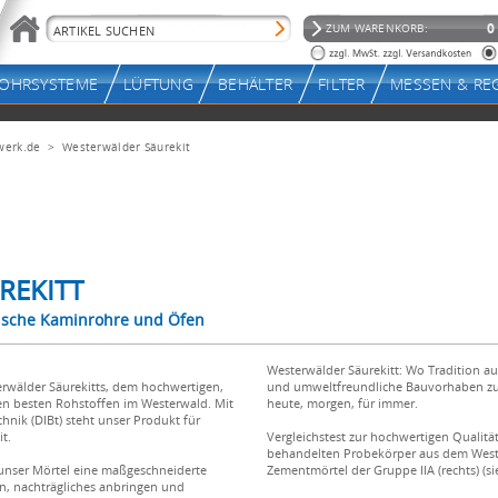
werk.de
> Westerwälder Säurekit
REKITT
mische Kaminrohre und Öfen
Westerwälder Säurekitt: Wo Tradition auf
erwälder Säurekitts, dem hochwertigen,
und umweltfreundliche Bauvorhaben zu e
den besten Rohstoffen im Westerwald. Mit
heute, morgen, für immer.
hnik (DIBt) steht unser Produkt für
t.
Vergleichstest zur hochwertigen Qualitä
behandelten Probekörper aus dem Weste
 unser Mörtel eine maßgeschneiderte
Zementmörtel der Gruppe IIA (rechts) (s
, nachträgliches anbringen und