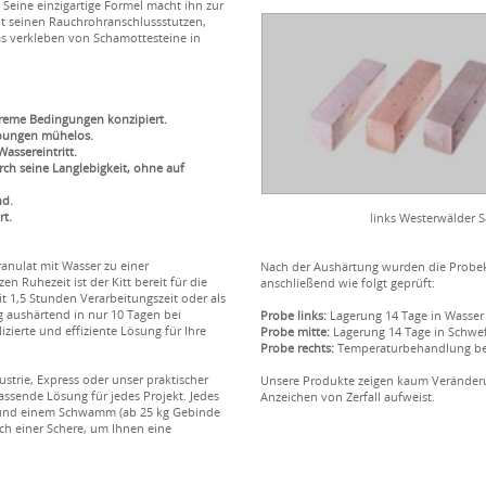
Seine einzigartige Formel macht ihn zur
t seinen Rauchrohranschlussstutzen,
 verkleben von Schamottesteine in
treme Bedingungen konzipiert.
ebungen mühelos.
assereintritt.
ch seine Langlebigkeit, ohne auf
nd.
rt.
links Westerwälder S
anulat mit Wasser zu einer
Nach der Aushärtung wurden die Probekö
n Ruhezeit ist der Kitt bereit für die
anschließend wie folgt geprüft:
 1,5 Stunden Verarbeitungszeit oder als
ig aushärtend in nur 10 Tagen bei
Probe links:
Lagerung 14 Tage in Wasser
zierte und effiziente Lösung für Ihre
Probe mitte:
Lagerung 14 Tage in Schwe
Probe rechts:
Temperaturbehandlung bei
ustrie, Express oder unser praktischer
Unsere Produkte zeigen kaum Veränder
passende Lösung für jedes Projekt. Jedes
Anzeichen von Zerfall aufweist.
r und einem Schwamm (ab 25 kg Gebinde
ch einer Schere, um Ihnen eine