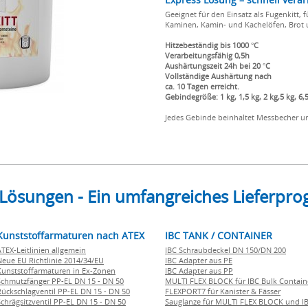
Geeignet für den Einsatz als Fugenkitt,
Kaminen, Kamin- und Kachelöfen, Brot 
Hitzebeständig bis 1000 °C
Verarbeitungsfähig 0,5h
Aushärtungszeit 24h bei 20 °C
Vollständige Aushärtung nach
ca. 10 Tagen erreicht.
Gebindegröße: 1 kg, 1,5 kg, 2 kg,5 kg, 6,5
Jedes Gebinde beinhaltet Messbecher 
 Lösungen - Ein umfangreiches Lieferp
Kunststoffarmaturen nach ATEX
IBC TANK / CONTAINER
ATEX-Leitlinien allgemein
IBC Schraubdeckel DN 150/DN 200
Neue EU Richtlinie 2014/34/EU
IBC Adapter aus PE
Kunststoffarmaturen in Ex-Zonen
IBC Adapter aus PP
Schmutzfänger PP-EL DN 15 - DN 50
MULTI FLEX BLOCK für IBC Bulk Contain
Rückschlagventil PP-EL DN 15 - DN 50
FLEXPORT7 für Kanister & Fässer
Schrägsitzventil PP-EL DN 15 - DN 50
Sauglanze für MULTI FLEX BLOCK und I