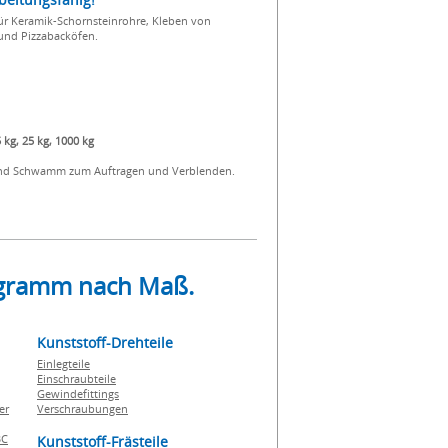
 für Keramik-Schornsteinrohre, Kleben von
und Pizzabacköfen.
 kg, 25 kg, 1000 kg
und Schwamm zum Auftragen und Verblenden.
rogramm nach Maß.
Kunststoff-Drehteile
Einlegteile
Einschraubteile
Gewindefittings
er
Verschraubungen
BC
Kunststoff-Frästeile