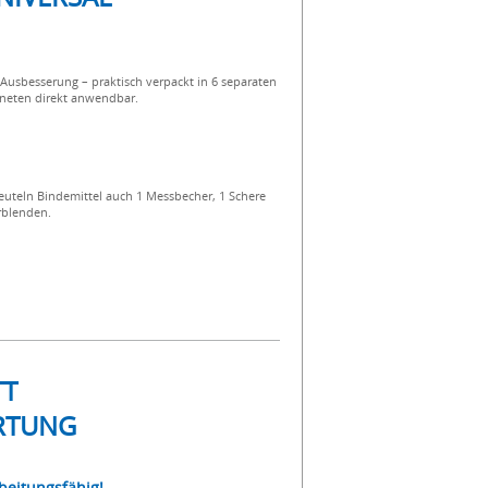
usbesserung – praktisch verpackt in 6 separaten
neten direkt anwendbar.
euteln Bindemittel auch 1 Messbecher, 1 Schere
blenden.
TT
RTUNG
beitungsfähig!