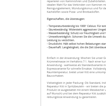
reparieren von Kaminrohren und Zubehörteilen. 
idealen Wahl für das Verbinden von Kaminen mi
Reinigungselement, Mündungskonus und für das
Kachelöfen sowie Pizza- und Brotbacköfen.
Eigenschaften, die überzeugen:
- Temperaturbeständig bis 1000° Celsius: Für ex
- Säurebeständig: Widersteht aggressiven Umg
- Wasserbeständig: Schutz vor Feuchtigkeit und W
- Umweltverträglich: Schonen Sie die Umwelt dur
Leistung zu verzichten.
- Druckdicht: Hält selbst hohen Belastungen sta
- Dauerhaft: Langlebigkeit, die die Zeit überdaue
Einfach in der Anwendung: Mischen Sie unser Gr
Krümmelmasse im Verhältnis 7:1. Nach einer kurze
Anwendung - wahlweise als Standardvariante mit
Expressvariante für schnelle Einsätze. Vollständ
Raumtemperatur, bietet unser Kitt eine unkompli
Bauvorhaben.
Vielseitigkeit in jeder Packung: Ob Standard, Ind
Reparatur Kitt in Spritzbeuteln - wir bieten die 
Produkt ist ausgestattet mit einem Messbeche
auf Wunsch) und bei dem Reparatur Kitt zusätzli
reibungslose Anwendung zu garantieren.