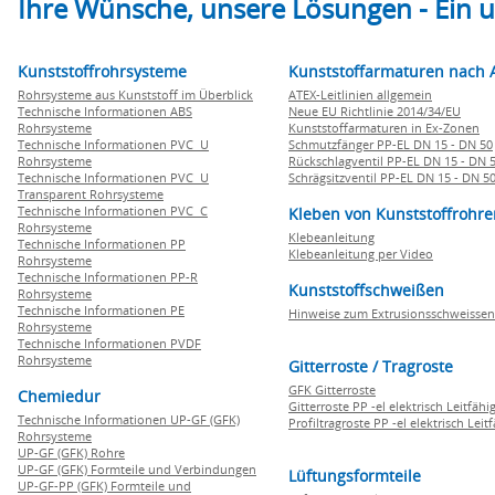
Ihre Wünsche, unsere Lösungen - Ein
Kunststoffrohrsysteme
Kunststoffarmaturen nach 
Rohrsysteme aus Kunststoff im Überblick
ATEX-Leitlinien allgemein
Technische Informationen ABS
Neue EU Richtlinie 2014/34/EU
Rohrsysteme
Kunststoffarmaturen in Ex-Zonen
Technische Informationen PVC U
Schmutzfänger PP-EL DN 15 - DN 50
Rohrsysteme
Rückschlagventil PP-EL DN 15 - DN 
Technische Informationen PVC U
Schrägsitzventil PP-EL DN 15 - DN 5
Transparent Rohrsysteme
Technische Informationen PVC C
Kleben von Kunststoffrohre
Rohrsysteme
Klebeanleitung
Technische Informationen PP
Klebeanleitung per Video
Rohrsysteme
Technische Informationen PP-R
Kunststoffschweißen
Rohrsysteme
Technische Informationen PE
Hinweise zum Extrusionsschweissen
Rohrsysteme
Technische Informationen PVDF
Rohrsysteme
Gitterroste / Tragroste
GFK Gitterroste
Chemiedur
Gitterroste PP -el elektrisch Leitfähi
Technische Informationen UP-GF (GFK)
Profiltragroste PP -el elektrisch Leit
Rohrsysteme
UP-GF (GFK) Rohre
UP-GF (GFK) Formteile und Verbindungen
Lüftungsformteile
UP-GF-PP (GFK) Formteile und