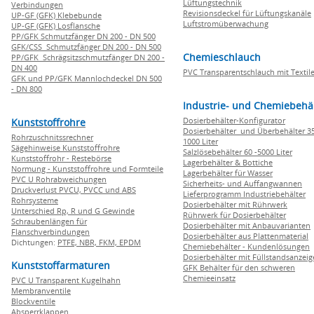
Lüftungstechnik
Verbindungen
Revisionsdeckel für Lüftungskanäle
UP-GF (GFK) Klebebunde
Luftstromüberwachung
UP-GF (GFK) Losflansche
PP/GFK Schmutzfänger DN 200 - DN 500
GFK/CSS Schmutzfänger DN 200 - DN 500
Chemieschlauch
PP/GFK Schrägsitzschmutzfänger DN 200 -
DN 400
PVC Transparentschlauch mit Textile
GFK und PP/GFK Mannlochdeckel DN 500
- DN 800
Industrie- und Chemiebehä
Dosierbehälter-Konfigurator
Kunststoffrohre
Dosierbehälter und Überbehälter 35
Rohrzuschnitssrechner
1000 Liter
Sägehinweise Kunststoffrohre
Salzlösebehälter 60 -5000 Liter
Kunststoffrohr - Restebörse
Lagerbehälter & Bottiche
Normung - Kunststoffrohre und Formteile
Lagerbehälter für Wasser
PVC U Rohrabweichungen
Sicherheits- und Auffangwannen
Druckverlust PVCU, PVCC und ABS
Lieferprogramm Industriebehälter
Rohrsysteme
Dosierbehälter mit Rührwerk
Unterschied Rp, R und G Gewinde
Rührwerk für Dosierbehälter
Schraubenlängen für
Dosierbehälter mit Anbauvarianten
Flanschverbindungen
Dosierbehälter aus Plattenmaterial
Dichtungen:
PTFE,
NBR,
FKM,
EPDM
Chemiebehälter - Kundenlösungen
Dosierbehälter mit Füllstandsanzei
Kunststoffarmaturen
GFK Behälter für den schweren
Chemieeinsatz
PVC U Transparent Kugelhahn
Membranventile
Blockventile
Absperrklappen