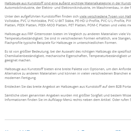
Halbzeuge aus Kunststoff sind eine äußerst wichtige Materialkategorie in der Kunsts
Automobilindustrie, der Elektro- und Elektronikindustrie, im Maschinenbau, in der
Unter den aufgeführten Kunststoffen finden sich
viele verschiedene Typen von Hal
Vollstäbe, PVC U Hohlstäbe, PVC-U 6KT Stäbe, PE-HD U-Profile, PVC-U L-Profile, PVC
Platten, PEEK Platten, PEEK-MOD Platten, PET Platten, POM-C Platten und vieles m
Halbzeuge aus FRP Gitterrosten bieten im Vergleich zu anderen Materialien viele Vo
Temperaturbeständigkeit. Sie sind in verschiedenen Formen erhältlich, wie Stangen,
Flachprofile typische Beispiele für Halbzeuge in unterschiedlichen Formen.
Es ist von größter Bedeutung, bei der Auswahl des richtigen Halbzeugs die spezif
Chemikalienbeständigkeit, mechanische Eigenschaften, Temperaturbeständigkeit und
geeignet machen.
Halbzeuge aus Kunststoff bieten eine breite Palette von Optionen, um den Anforde
Alternative zu anderen Materialien und können in vielen verschiedenen Branchen 
modernen Fertigung.
Entdecken Sie das breite Angebot an Halbzeugen aus Kunststoff auf dem B2B Porta
Sämtliche oben genannten Angaben wurden mit größter Sorgfalt und bestem Wissen e
Informationen finden Sie im Aufklapp-Menü rechts neben dem Artikel. Oder rufen S